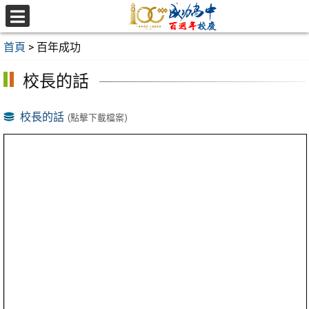
跳
至
選
主
單
首頁
>
百年成功
要
內
校長的話
容
區
校長的話
(點擊下載檔案)