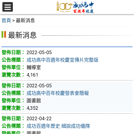
跳
至
選
主
單
首頁
>
最新消息
要
內
最新消息
容
區
2022-05-05
成功高中百週年校慶宣傳片完整版
輔導室
4,161
2022-05-05
成功高中百年校慶發表會簡報
圖書館
4,352
2022-04-22
成功百週年歷史 細說成功儀隊
圖書館