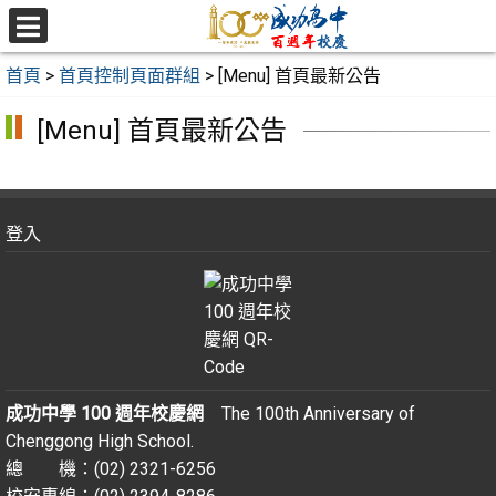
跳
至
選
主
單
首頁
>
首頁控制頁面群組
>
[Menu] 首頁最新公告
要
內
[Menu] 首頁最新公告
容
區
登入
成功中學 100 週年校慶網
The 100th Anniversary of
Chenggong High School.
總 機：(02) 2321-6256