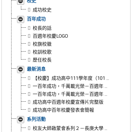
展
校史
開/
成功校史
收
合
展
百年成功
開/
校長的話
收
合
百週年校慶LOGO
校旗校徽
校訓校歌
歷任校長
展
最新消息
開/
【校慶】成功高中111學年度（101 ...
收
合
一百年成功，千萬載光榮－百週年 ...
一百年成功，千萬載光榮－百週年 ...
成功高中百週年校慶宣傳片完整版
成功高中百年校慶發表會簡報
展
系列活動
開/
校友大師啟蒙會系列２－長庚大學 ...
收