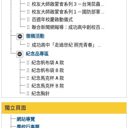
合
校友大師啟蒙會系列３－台灣昆蟲 ...
校友大師啟蒙會系列１－國防部軍 ...
百週年校慶啟動儀式
聯合新聞網報導：成功高中創校百 ...
展
徵稿活動
開/
成功高中「走過世紀 照亮青春」 ...
收
合
展
紀念品專區
開/
紀念帆布袋 A 款
收
合
紀念帆布袋 B 款
紀念馬克杯 A 款
紀念馬克杯 B 款
紀念胸針
獨立頁面
網站導覽
學校行事曆