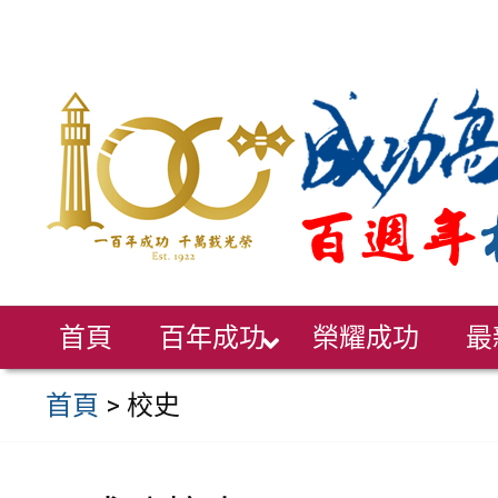
跳
至
主
要
內
容
區
首頁
百年成功
榮耀成功
最
首頁
>
校史