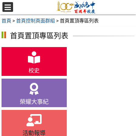
跳
至
選
主
單
首頁
>
首頁控制頁面群組
>
首頁置頂專區列表
要
內
首頁置頂專區列表
容
區
校史
榮耀大事紀
活動報導