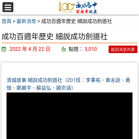
跳
至
選
主
單
首頁
>
最新消息
>
成功百週年歷史 細說成功劍道社
要
內
成功百週年歷史 細說成功劍道社
容
2022 年 4 月 22 日
點閱：
3,010
區
返回消息列表
濟城故事 細說成功劍道社（201班：李秉祐、車永諒、黃
愷、鄭晨宇、蘇益弘、饒宗涵）