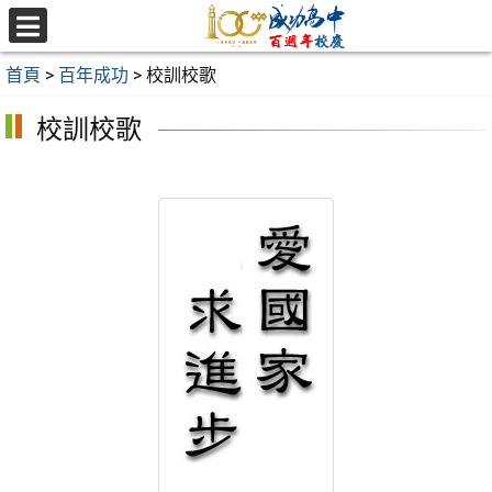
跳
至
選
主
單
首頁
>
百年成功
>
校訓校歌
要
內
校訓校歌
容
區