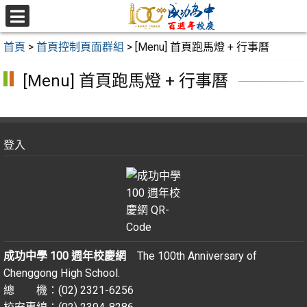
跳
至
選
主
單
首頁
>
首頁控制頁面群組
>
[Menu] 首頁跑馬燈 + 行事曆
要
內
[Menu] 首頁跑馬燈 + 行事曆
容
區
登入
成功中學 100 週年校慶網
The 100th Anniversary of
Chenggong High School.
總 機：(02) 2321-6256