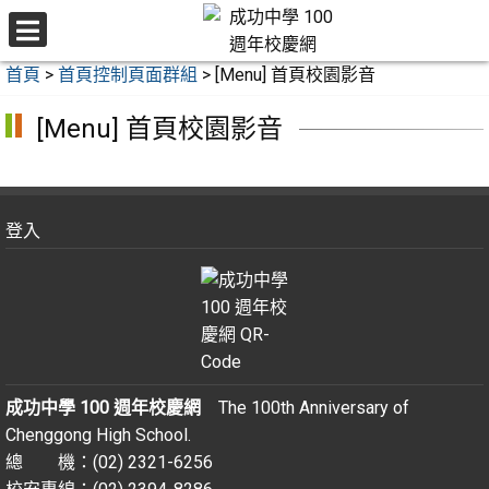
跳
至
選
主
首頁
>
首頁控制頁面群組
>
[Menu] 首頁校園影音
單
要
內
[Menu] 首頁校園影音
容
區
登入
成功中學 100 週年校慶網
The 100th Anniversary of
Chenggong High School.
總 機：(02) 2321-6256